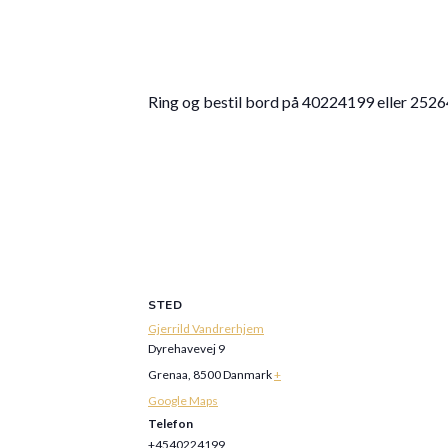
Ring og bestil bord på 40224199 eller 252
STED
Gjerrild Vandrerhjem
Dyrehavevej 9
Grenaa
,
8500
Danmark
+
Google Maps
Telefon
+4540224199