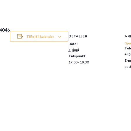
64046
DETALJER
AR
Tilføj til kalender
Gje
Dato:
Tel
10 juni
+45
Tidspunkt:
E-m
17:00 - 19:30
pos