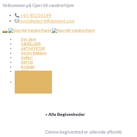
Velkommen på Gjerrild vandrerhjem
+45 40224199
post@gjerrildhjemmet.com
Det sker
VÆRELSER
AKTIVITETER
Vores Køkken
Galleri
OM OS
Kontakt
FAQ
BOOK ONLINE
« Alle Begivenheder
Denne begivenhed er allerede afholdt.