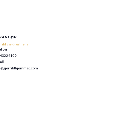
RANGØR
rrild vandrerhjem
efon
40224199
ail
t@gjerrildhjemmet.com