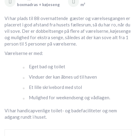
boxmadras + køjeseng
m²
Vi har plads til 88 overnattende gæster og værelsesgangen er
placeret i god afstand fra husets fællesrum, så du har ro, når du
vil sove. Der er dobbeltsenge på flere af værelserne, køjesenge
og mulighed for ekstra senge, således at der kan sove alt fra 1
person til 5 personer på værelserne.
Værelserne er med:
Eget bad og toilet
Vinduer der kan åbnes ud til haven
Et lille skrivebord med stol
Mulighed for weekendseng og vådlagen.
Vi har handicapvenlige toilet- og badefaciliteter og nem
adgang rundt i huset.