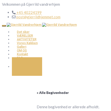
Velkommen på Gjerrild vandrerhjem
+45 40224199
post@gjerrildhjemmet.com
Det sker
VÆRELSER
AKTIVITETER
Vores Køkken
Galleri
OM OS
Kontakt
FAQ
BOOK ONLINE
« Alle Begivenheder
Denne begivenhed er allerede afholdt.