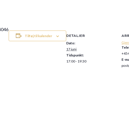
64046
DETALJER
AR
Tilføj til kalender
Gjer
Dato:
Tele
17 juni
+45
Tidspunkt:
E-ma
17:00 - 19:30
post