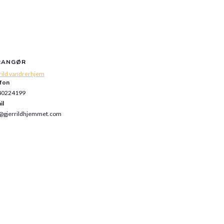
RANGØR
rild vandrerhjem
fon
40224199
il
@gjerrildhjemmet.com