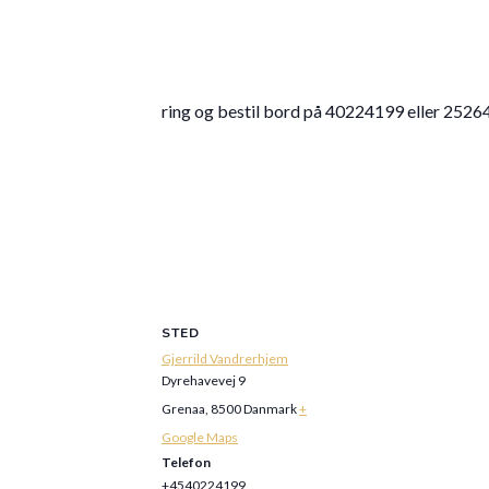
ring og bestil bord på 40224199 eller 252
STED
Gjerrild Vandrerhjem
Dyrehavevej 9
Grenaa
,
8500
Danmark
+
Google Maps
Telefon
+4540224199